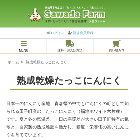
ログイン
新規会員登録
MENU
送料・お支払方法
買い物カゴ
ホーム
>
熟成乾燥たっこにんにく
熟成乾燥たっこにんにく
日本一のにんにく産地、青森県の中でもにんにくの町として知
られる田子町産の「たっこにんにく（福地ホワイト六片種）」
です。夏と冬の気温差、一日の寒暖差が大きい田子町特有の気
候と、自家製の熟成堆肥を活かし、糖度・栄養価の高いにんに
くを育てています。