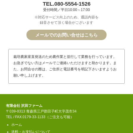
TEL.080-5554-1526
受付時間／平日10:00～17:00
※対応サービス向上のため、通話内容を
録音させて頂く場合がございます
メールでのお問い合せはこちら
栽培農家産直発送のため農作業と並行して業務を行っています。
お急ぎでない方はメールでご連絡いただけますと助かります。ま
た、お問合せの際は、ご住所と電話番号を明記下さいますようお
願い申し上げます。
有限会社 沢田ファーム
〒039-0313 青森県三戸郡田子町大字茂市34
TEL / FAX.0179-33-1133（ご注文も可能）
ホーム
送料・お支払いについて