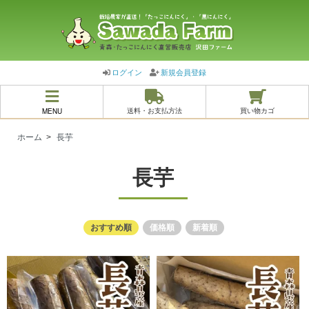
ログイン
新規会員登録
MENU
送料・お支払方法
買い物カゴ
ホーム
>
長芋
長芋
おすすめ順
価格順
新着順