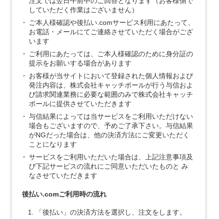
注文では翌日午前中のご回答となります（お客様側で
していただく作業はございません）
ご本人様確認や後払い.comサービス利用にあたって、
お電話・メールにてご連絡させていただく場合がござ
います
ご利用にあたっては、ご本人様確認のために身分証の
提示をお願いする場合があります
お客様が当サイトにおいて登録された個人情報および
発注内容は、株式会社キャッチボールが行う与信およ
び請求関連業務に必要な範囲のみで株式会社キャッチ
ボールに提供させていただきます
与信結果によっては当サービスをご利用いただけない
場合もございますので、予めご了承下さい。与信結果
がNGだった場合は、他の決済方法にご変更いただく
ことになります
サービスをご利用いただいた場合は、上記注意事項及
び下記サービスの流れにご同意いただいたものと み
なさせていただきます
後払い.comご利用時の流れ
「後払い」の決済方法を選択し、注文をします。