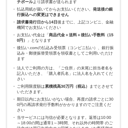
チボール
より請求書が送られます
払込用紙が届いてからお支払いください。
発送後の銀
行振込への変更はできません
請求書発行日から14日
後までに、上記コンビニ、金融
機関でお支払いください
お支払い代金は「
商品代金＋送料＋後払い手数料（15
0円）
」となります
後払い.comの払込み受領票（コンビニ払い）、銀行振
込み・郵便振替受領票を領収書としてご利用いただけ
ます
法人でご利用の方は、「ご住所」の末尾に担当者名を
記入いただき、「購入者氏名」に法人名を入れてくだ
さい
ご利用限度額は
累積残高30万円（税込）
までとさせて
いただきます。
期日以内にお支払いがない場合、再度の請求ごとに30
0円の再請求発行手数料がかかりますのでご注意くだ
さい
当サービスには与信が必要となります。返答は10:00
～18:00の間は通常1～3時間、それ以外の時間帯 のご