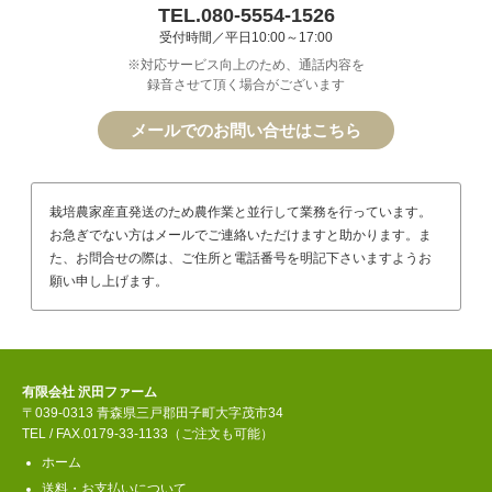
TEL.080-5554-1526
受付時間／平日10:00～17:00
※対応サービス向上のため、通話内容を
録音させて頂く場合がございます
メールでのお問い合せはこちら
栽培農家産直発送のため農作業と並行して業務を行っています。
お急ぎでない方はメールでご連絡いただけますと助かります。ま
た、お問合せの際は、ご住所と電話番号を明記下さいますようお
願い申し上げます。
有限会社 沢田ファーム
〒039-0313 青森県三戸郡田子町大字茂市34
TEL / FAX.0179-33-1133（ご注文も可能）
ホーム
送料・お支払いについて