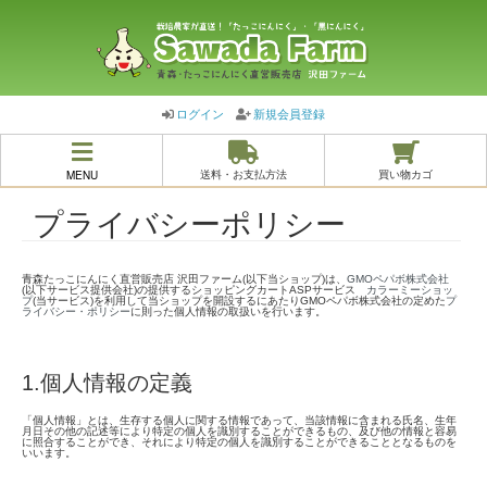
ログイン
新規会員登録
MENU
送料・お支払方法
買い物カゴ
プライバシーポリシー
青森たっこにんにく直営販売店 沢田ファーム(以下当ショップ)は、
GMOペパボ株式会社
(以下サービス提供会社)の提供するショッピングカートASPサービス
カラーミーショッ
プ
(当サービス)を利用して当ショップを開設するにあたりGMOペパボ株式会社の定めた
プ
ライバシー・ポリシー
に則った個人情報の取扱いを行います。
1.個人情報の定義
「個人情報」とは、生存する個人に関する情報であって、当該情報に含まれる氏名、生年
月日その他の記述等により特定の個人を識別することができるもの、及び他の情報と容易
に照合することができ、それにより特定の個人を識別することができることとなるものを
いいます。