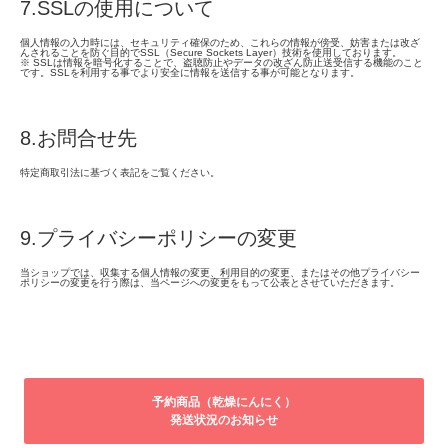
7.SSLの使用について
個人情報の入力時には、セキュリティ確保のため、これらの情報が傍受、妨害または改ざ
んされることを防ぐ目的でSSL（Secure Sockets Layer）技術を使用しております。
※ SSLは情報を暗号化することで、盗聴防止やデータの改ざん防止送受信する機能のこと
です。SSLを利用する事でより安全に情報を送信する事が可能となります。
8.お問合せ先
特定商取引法に基づく表記をご覧ください。
9.プライバシーポリシーの変更
当ショップでは、収集する個人情報の変更、利用目的の変更、またはその他プライバシー
ポリシーの変更を行う際は、当ページへの変更をもって公表とさせていただきます。
予約商品（乾燥にんにく）
発送状況のお知らせ