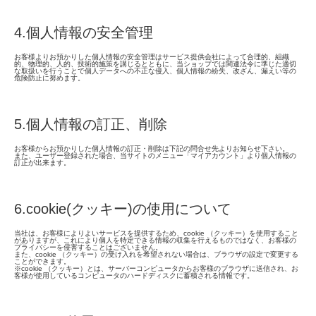
4.個人情報の安全管理
お客様よりお預かりした個人情報の安全管理はサービス提供会社によって合理的、組織
的、物理的、人的、技術的施策を講じるとともに、当ショップでは関連法令に準じた適切
な取扱いを行うことで個人データへの不正な侵入、個人情報の紛失、改ざん、漏えい等の
危険防止に努めます。
5.個人情報の訂正、削除
お客様からお預かりした個人情報の訂正・削除は下記の問合せ先よりお知らせ下さい。
また、ユーザー登録された場合、当サイトのメニュー「マイアカウント」より個人情報の
訂正が出来ます。
6.cookie(クッキー)の使用について
当社は、お客様によりよいサービスを提供するため、cookie （クッキー）を使用すること
がありますが、これにより個人を特定できる情報の収集を行えるものではなく、お客様の
プライバシーを侵害することはございません。
また、cookie （クッキー）の受け入れを希望されない場合は、ブラウザの設定で変更する
ことができます。
※cookie （クッキー）とは、サーバーコンピュータからお客様のブラウザに送信され、お
客様が使用しているコンピュータのハードディスクに蓄積される情報です。