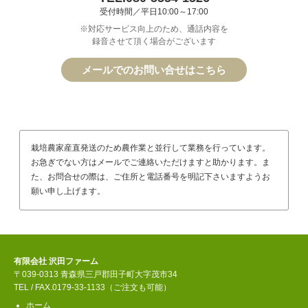
受付時間／平日10:00～17:00
※対応サービス向上のため、通話内容を
録音させて頂く場合がございます
メールでのお問い合せはこちら
栽培農家産直発送のため農作業と並行して業務を行っています。
お急ぎでない方はメールでご連絡いただけますと助かります。ま
た、お問合せの際は、ご住所と電話番号を明記下さいますようお
願い申し上げます。
有限会社 沢田ファーム
〒039-0313 青森県三戸郡田子町大字茂市34
TEL / FAX.0179-33-1133（ご注文も可能）
ホーム