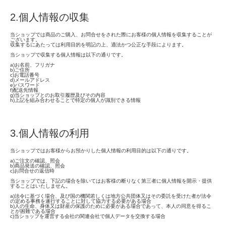
2.個人情報の収集
当ショップでは商品のご購入、お問合せをされた際にお客様の個人情報を収集することが
ございます。
収集するにあたっては利用目的を明記の上、適法かつ公正な手段によります。
当ショップで収集する個人情報は以下の通りです。
a)お名前、フリガナ
b)ご住所
c)お電話番号
d)メールアドレス
e)パスワード
f)配送先情報
g)当ショップとのお取引履歴及びその内容
h)上記を組み合わせることで特定の個人が識別できる情報
3.個人情報の利用
当ショップではお客様からお預かりした個人情報の利用目的は以下の通りです。
a)ご注文の確認、照会
b)商品発送の確認、照会
c)お問合せの返信時
当ショップでは、下記の場合を除いてはお客様の断りなく第三者に個人情報を開示・提供
することはいたしません。
a)法令に基づく場合、及び国の機関若しくは地方公共団体又はその委託を受けた者が法令
の定める事務を遂行することに対して協力する必要がある場合
b)人の生命、身体又は財産の保護のために必要がある場合であって、本人の同意を得るこ
とが困難である場合
c)当ショップを運営する会社の関連会社で個人データを交換する場合